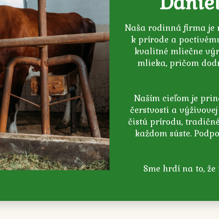
Daniel
Naša rodinná firma je 
k prírode a poctivém
kvalitné mliečne vý
mlieka, pričom dod
Naším cieľom je prin
čerstvosti a výživove
čistú prírodu, tradičné
každom súste. Podpo
Sme hrdí na to, že