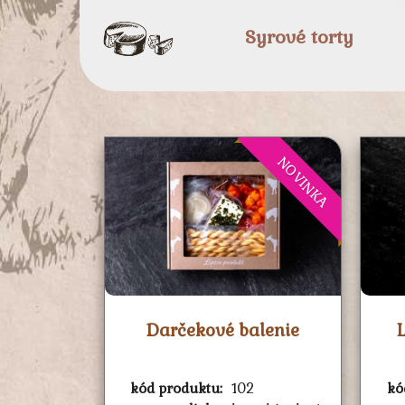
Syrové torty
NOVINKA
Darčekové balenie
kód produktu:
102
kó