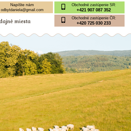
Napíšte nám
Obchodné zastúpenie SR:
+421 907 087 352
odbytdaniela@gmail.com
Obchodné zastúpenie ČR:
edajné miesta
+420 725 030 233