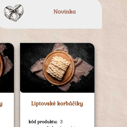
Novinka
y
Liptovské korbáčiky
kód produktu:
3