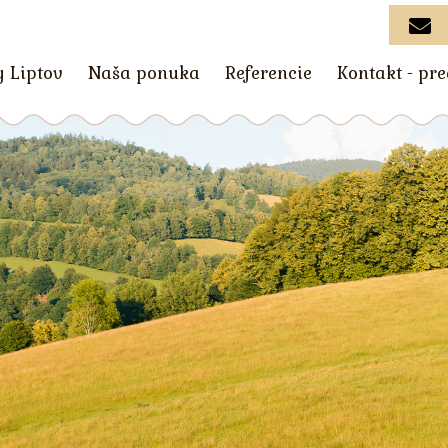
y Liptov
Naša ponuka
Referencie
Kontakt - pr
VÁŠ STÔL