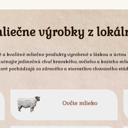
mliečne výrobky z lokál
 a kvalitné mliečne produkty vyrobené s láskou a úctou
utnajte jedinečnú chuť kravského, ovčieho a kozieho mli
toré pochádzajú zo zdravého a starostlivo chovaného stád
Ovčie mlieko