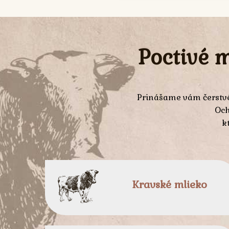
Poctivé 
Prinášame vám čerstvé
Och
k
Kravské mlieko