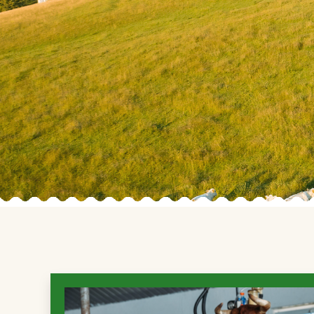
len čistú prírodu, tradičné receptúry a starostli
ktorú cítiť v každom súste.