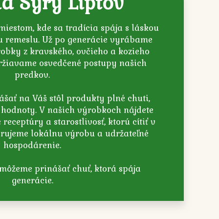
a Syry Liptov
miestom, kde sa tradícia spája s láskou
u remeslu. Už po generácie vyrábame
robky z kravského, ovčieho a kozieho
ržiavame osvedčené postupy našich
predkov.
ášať na Váš stôl produkty plné chuti,
j hodnoty. V našich výrobkoch nájdete
 receptúry a starostlivosť, ktorú cítiť v
rujeme lokálnu výrobu a udržateľné
hospodárenie.
 môžeme prinášať chuť, ktorá spája
generácie.