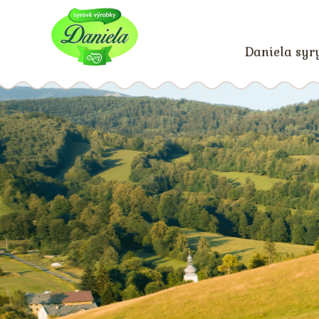
Daniela syr
ČISTÁ PRÍRODA NA 
V našich výrobkoch nájdete