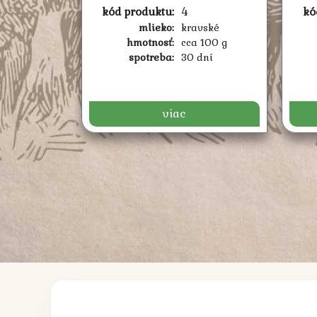
kód produktu:
4
kó
mlieko:
kravské
hmotnosť:
cca 100 g
spotreba:
30 dní
viac