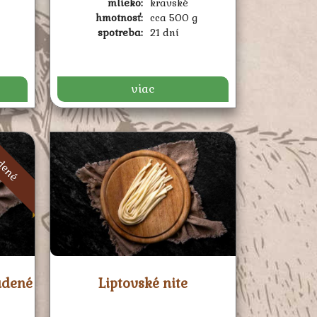
mlieko:
kravské
hmotnosť:
cca 500 g
spotreba:
21 dní
viac
dené
údené
Liptovské nite