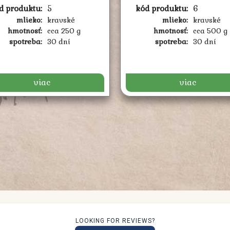
d produktu:
5
kód produktu:
6
mlieko:
kravské
mlieko:
kravské
hmotnosť:
cca 250 g
hmotnosť:
cca 500 g
spotreba:
30 dní
spotreba:
30 dní
viac
viac
LOOKING FOR REVIEWS?