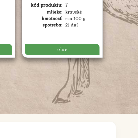
kód produktu:
7
mlieko:
kravské
hmotnosť:
cca 100 g
spotreba:
21 dní
viac