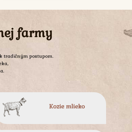
nej farmy
 k tradičným postupom.
eka,
a.
Kozie mlieko