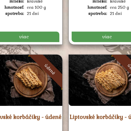
mlieko:
kravské
mlieko:
kravské
hmotnosť:
cca 100 g
hmotnosť:
cca 250 g
spotreba:
21 dní
spotreba:
21 dní
viac
viac
údené
ú
ovské korbáčiky - údené
Liptovské korbáčiky - 