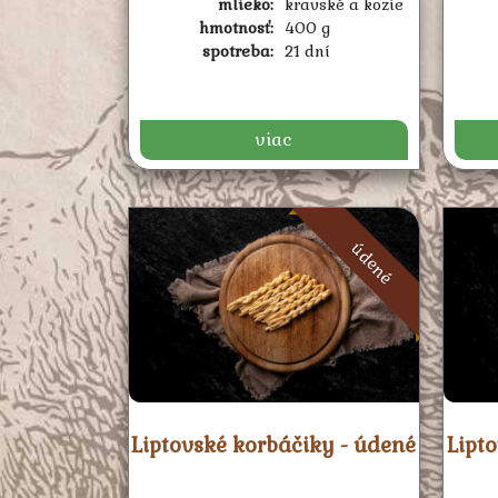
mlieko:
kravské a kozie
hmotnosť:
400 g
spotreba:
21 dní
viac
údené
Liptovské korbáčiky - údené
Lipt