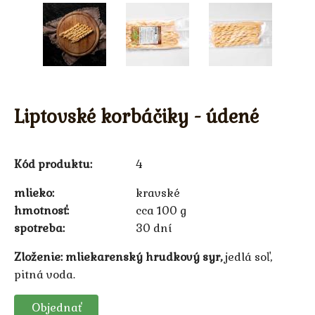
Liptovské korbáčiky - údené
Kód produktu:
4
mlieko
kravské
hmotnosť
cca 100 g
spotreba
30 dní
Zloženie: mliekarenský hrudkový syr,
jedlá soľ,
pitná voda.
Objednať