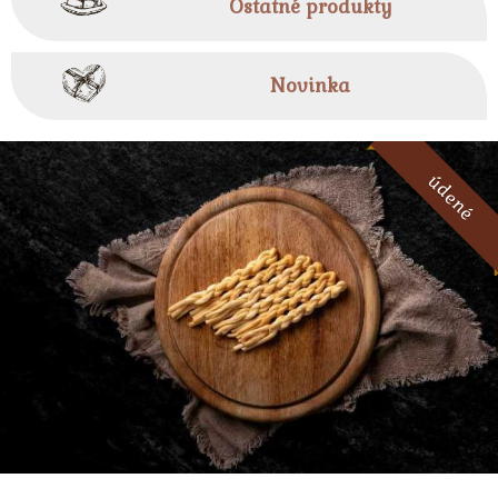
Ostatné produkty
Novinka
údené