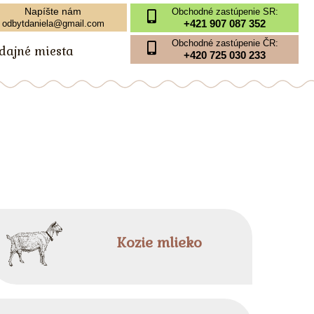
Napíšte nám
Obchodné zastúpenie SR:
+421 907 087 352
odbytdaniela@gmail.com
Obchodné zastúpenie ČR:
edajné miesta
+420 725 030 233
Kozie mlieko