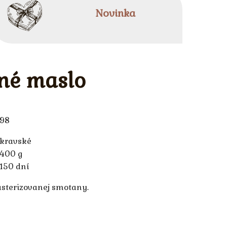
Novinka
né maslo
98
kravské
400 g
150 dní
asterizovanej smotany.