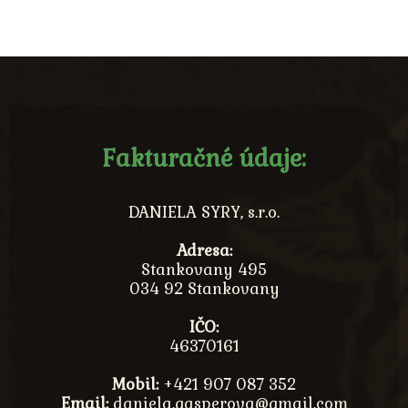
Fakturačné údaje:
DANIELA SYRY, s.r.o.
Adresa:
Stankovany 495
034 92 Stankovany
IČO:
46370161
Mobil:
+421 907 087 352
Email:
daniela.gasperova@gmail.com