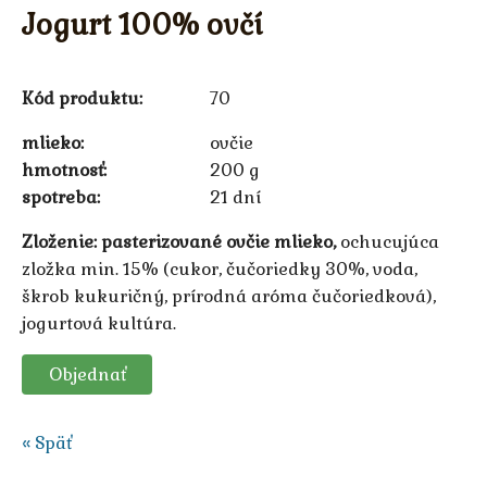
Jogurt 100% ovčí
Kód produktu:
70
mlieko
ovčie
hmotnosť
200 g
spotreba
21 dní
Zloženie:
pasterizované ovčie mlieko,
ochucujúca
zložka min. 15% (cukor, čučoriedky 30%, voda,
škrob kukuričný, prírodná aróma čučoriedková),
jogurtová kultúra.
Objednať
« Späť