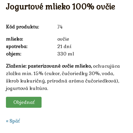
Jogurtové mlieko 100% ovčie
Kód produktu:
74
mlieko
ovčie
spotreba
21 dní
objem
330 ml
Zloženie:
pasterizované ovčie mlieko,
ochucujúca
zložka min. 15% (cukor, čučoriedky 30%, voda,
škrob kukuričný, prírodná aróma čučoriedková),
jogurtová kultúra.
Objednať
« Späť