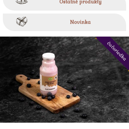
Ostatné produkty
Novinka
čučoriedka