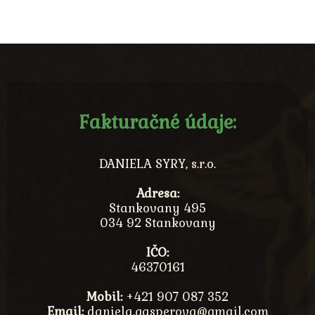
Fakturačné údaje:
DANIELA SYRY, s.r.o.
Adresa:
Stankovany 495
034 92 Stankovany
IČO:
46370161
Mobil:
+421 907 087 352
Email:
daniela.gasperova@gmail.com