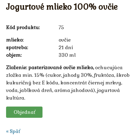
Jogurtové mlieko 100% ovčie
Kód produktu:
75
mlieko
ovčie
spotreba
21 dní
objem
330 ml
Zloženie:
pasterizované ovčie mlieko,
ochucujúca
zložka min. 15% (cukor, jahody 30%, fruktóza, škrob
kukuričný bez E kódu, koncentrát čiernej mrkvy,
voda, jablková dreň, aróma jahodová), jogurtová
kultúra.
Objednať
« Späť