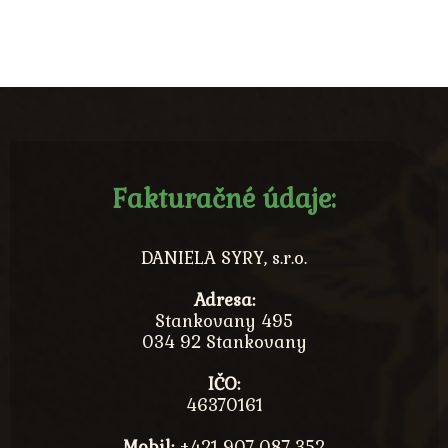
Fakturačné údaje:
DANIELA SYRY, s.r.o.
Adresa:
Stankovany 495
034 92 Stankovany
IČO:
46370161
Mobil:
+421 907 087 352