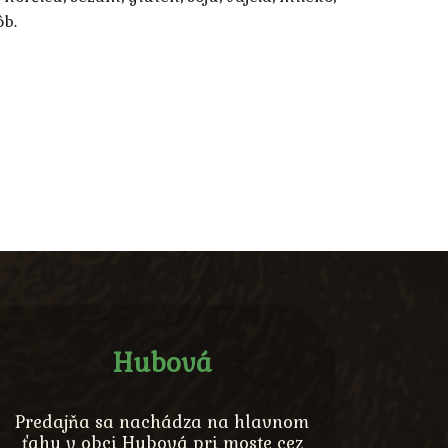
ôb.
Hubová
Predajňa sa nachádza na hlavnom
ťahu v obci Hubová pri moste cez