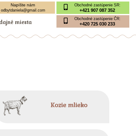
Napíšte nám
Obchodné zastúpenie SR:
+421 907 087 352
odbytdaniela@gmail.com
Obchodné zastúpenie ČR:
edajné miesta
+420 725 030 233
Kozie mlieko