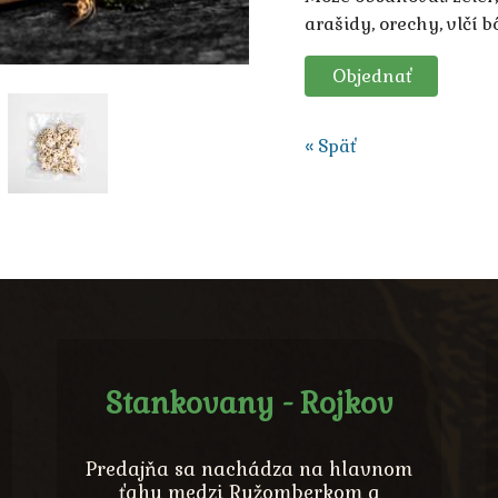
arašidy, orechy, vlčí b
Objednať
« Späť
Stankovany - Rojkov
Predajňa sa nachádza na hlavnom
ťahu medzi Ružomberkom a