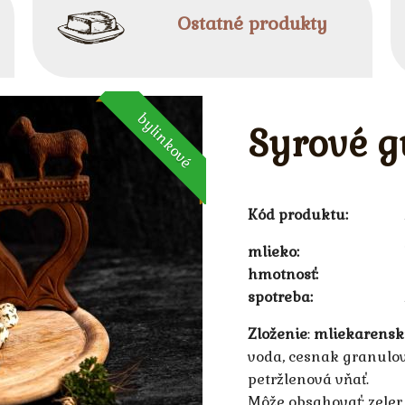
Ostatné produkty
bylinkové
Syrové g
Kód produktu:
mlieko
hmotnosť
spotreba
Zloženie
:
mliekarenský
voda, cesnak granulo
petržlenová vňať.
Môže obsahovať: zeler, 