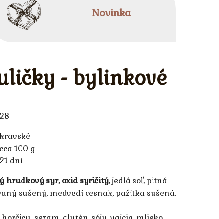
Novinka
uličky - bylinkové
28
kravské
cca 100 g
21 dní
 hrudkový syr, oxid syričitý,
jedlá soľ, pitná
vaný sušený, medvedí cesnak, pažítka sušená,
horčicu, sezam, glutén, sóju, vajcia, mlieko,