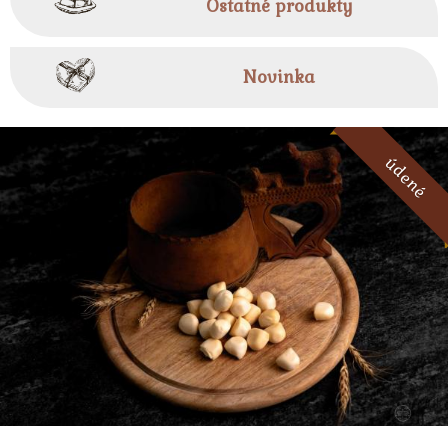
Ostatné produkty
Novinka
údené