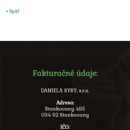
« Späť
Fakturačné údaje:
DANIELA SYRY, s.r.o.
Adresa:
Stankovany 495
034 92 Stankovany
IČO: