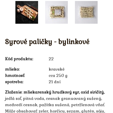
Syrové paličky - bylinkové
Kód produktu:
22
mlieko
kravské
hmotnosť
cca 250 g
spotreba
21 dní
Zloženie
:
mliekarenský hrudkový syr, oxid siričitý,
jedlá soľ, pitná voda, cesnak granuovaný sušený,
medvedí cesnak, pažítka sušená, petržlenová vňať.
Môže obsahovať: zeler, horčicu, sezam, glutén, sóju,