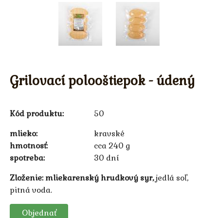
Grilovací polooštiepok - údený
Kód produktu:
50
mlieko
kravské
hmotnosť
cca 240 g
spotreba
30 dní
Zloženie:
mliekarenský hrudkový syr,
jedlá soľ,
pitná voda.
Objednať