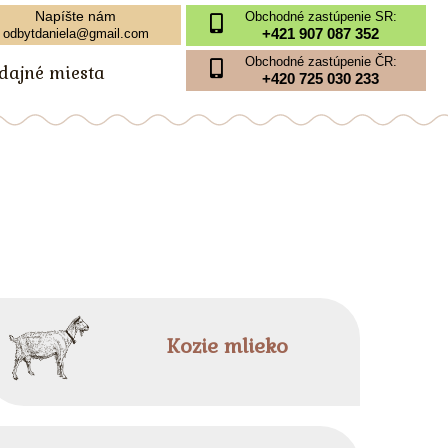
Napíšte nám
Obchodné zastúpenie SR:
+421 907 087 352
odbytdaniela@gmail.com
Obchodné zastúpenie ČR:
edajné miesta
+420 725 030 233
Kozie mlieko