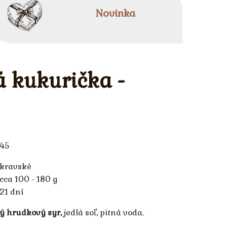
Novinka
á kukurička -
45
kravské
cca 100 - 180 g
21 dní
ý hrudkový syr,
jedlá soľ, pitná voda.