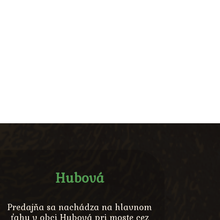
Hubová
Predajňa sa nachádza na hlavnom
ťahu v obci Hubová pri moste cez