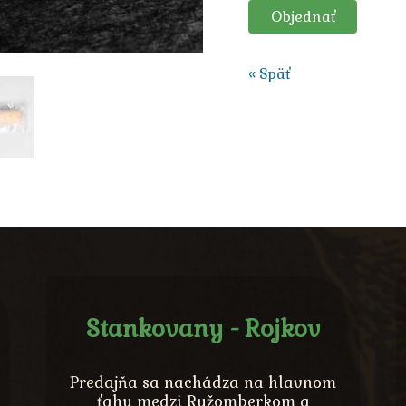
Objednať
« Späť
Stankovany - Rojkov
Predajňa sa nachádza na hlavnom
ťahu medzi Ružomberkom a