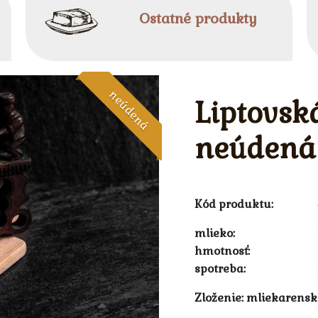
Ostatné produkty
neúdená
Liptovsk
neúdená
Kód produktu:
mlieko
hmotnosť
spotreba
Zloženie:
mliekarensk