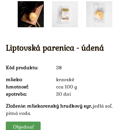
Liptovská parenica - údená
Kód produktu:
38
mlieko
kravské
hmotnosť
cca 100 g
spotreba
30 dní
Zloženie:
mliekarenský hrudkový syr,
jedlá soľ,
pitná voda.
Objednať