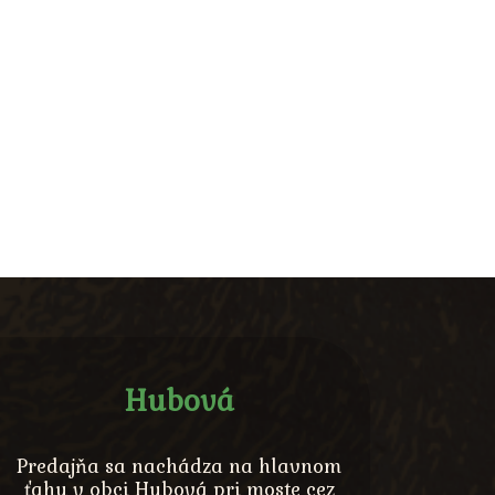
Hubová
Predajňa sa nachádza na hlavnom
ťahu v obci Hubová pri moste cez