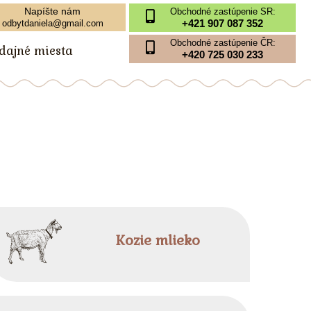
Napíšte nám
Obchodné zastúpenie SR:
+421 907 087 352
odbytdaniela@gmail.com
Obchodné zastúpenie ČR:
edajné miesta
+420 725 030 233
Kozie mlieko