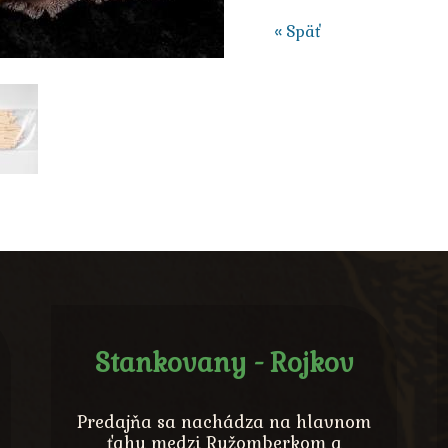
« Späť
Stankovany - Rojkov
Predajňa sa nachádza na hlavnom
ťahu medzi Ružomberkom a