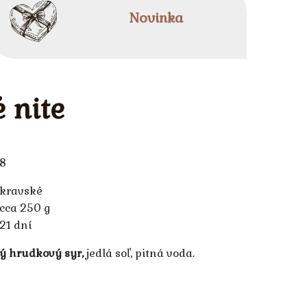
Novinka
 nite
8
kravské
cca 250 g
21 dní
ý hrudkový syr,
jedlá soľ, pitná voda.