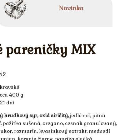
Novinka
é pareničky MIX
42
kravské
cca 400 g
21 dní
 hrudkový syr, oxid siričitý,
jedlá soľ, pitná
ť, pažítka sušená, oregano, cesnak granulovaný,
ukor, rozmarín, kvasinkový extrakt, medvedí
 tymian, korenie čierne, paprika sladká.