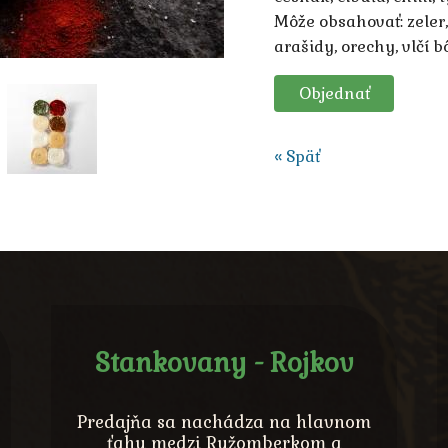
Môže obsahovať: zeler, 
arašidy, orechy, vlčí b
Objednať
« Späť
Stankovany - Rojkov
Predajňa sa nachádza na hlavnom
ťahu medzi Ružomberkom a