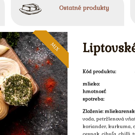
Ostatné produkty
Liptovsk
MIX
Kód produktu:
mlieko
hmotnosť
spotreba
Zloženie:
mliekarenský
voda, petržlenová vňa
koriander, kurkuma, c
cesnak, cibuľa, chilli,