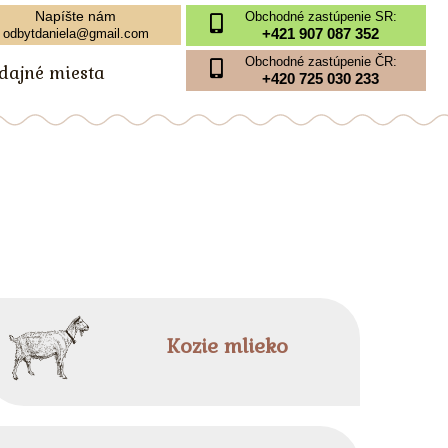
Napíšte nám
Obchodné zastúpenie SR:
+421 907 087 352
odbytdaniela@gmail.com
Obchodné zastúpenie ČR:
edajné miesta
+420 725 030 233
Kozie mlieko