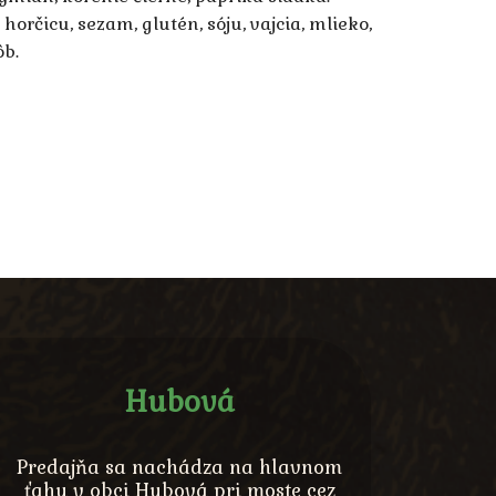
horčicu, sezam, glutén, sóju, vajcia, mlieko,
ôb.
Hubová
Predajňa sa nachádza na hlavnom
ťahu v obci Hubová pri moste cez